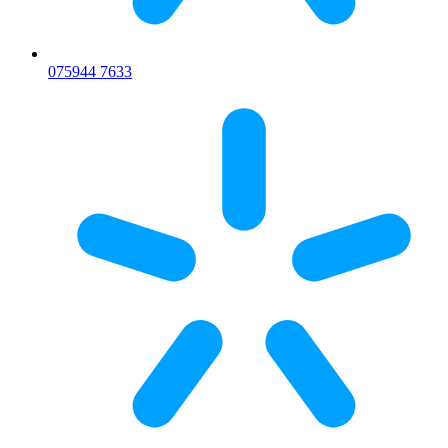
075
944 7633