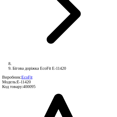
Бігова доріжка EcoFit E-11420
Виробник:
EcoFit
Модель:
E-11420
Код товару:
400095