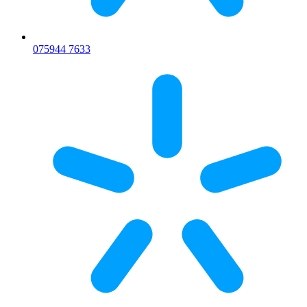
075
944 7633