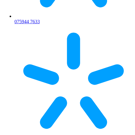
075
944 7633