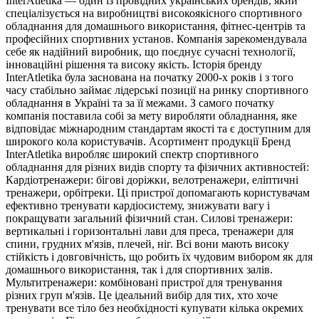
InterAtletika — один із провідних українських брендів, який
спеціалізується на виробництві високоякісного спортивного
обладнання для домашнього використання, фітнес-центрів та
професійних спортивних установ. Компанія зарекомендувала
себе як надійний виробник, що поєднує сучасні технології,
інноваційні рішення та високу якість. Історія бренду
InterAtletika була заснована на початку 2000-х років і з того
часу стабільно займає лідерські позиції на ринку спортивного
обладнання в Україні та за її межами. З самого початку
компанія поставила собі за мету виробляти обладнання, яке
відповідає міжнародним стандартам якості та є доступним для
широкого кола користувачів. Асортимент продукції Бренд
InterAtletika виробляє широкий спектр спортивного
обладнання для різних видів спорту та фізичних активностей:
Кардіотренажери: бігові доріжки, велотренажери, еліптичні
тренажери, орбітреки. Ці пристрої допомагають користувачам
ефективно тренувати кардіосистему, знижувати вагу і
покращувати загальний фізичний стан. Силові тренажери:
вертикальні і горизонтальні лави для преса, тренажери для
спини, грудних м'язів, плечей, ніг. Всі вони мають високу
стійкість і довговічність, що робить їх чудовим вибором як для
домашнього використання, так і для спортивних залів.
Мультитренажери: комбіновані пристрої для тренування
різних груп м'язів. Це ідеальний вибір для тих, хто хоче
тренувати все тіло без необхідності купувати кілька окремих