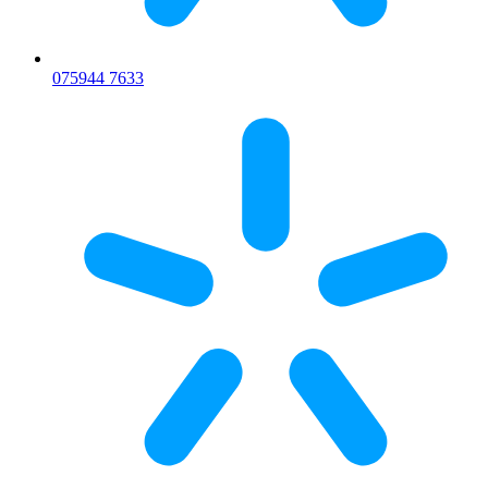
075
944 7633