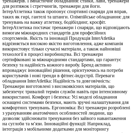
тренажерів. Гімнастичне обладнання: стійки, лави, тренажери
для розтяжок і стретчингів, тренажери для йоги.
ІнтерАтлетика також пропонує спортивні снаряди для вправ,
таких як гирі, гантелі та штанги. Олімпійське обладнання: для
тренувань на важку атлетику, бодібілдинг, кросфіт.
ІнтерАтлетика постачає тренажери і снаряди, що відповідають
вимогам міжнародних стандартів для професійних
спортсменів. Якість та інновації Продукція InterAtletika
відрізняється високою якістю виготовлення, адже компанія
використовує тільки сучасні матеріали, а також найновіші
технології в процесі виробництва. Всі тренажери
сертифіковані за міжнародними стандартами, що гарантує
безпеку та надійність кожного виробу. Бренд активно
впроваджує інноваційні рішення, орієнтуючись на потреби
користувачів і нові тренди в фітнес-індустрії. Переваги
обладнання InterAtletika: Надійність та довговічність:
Тренажери виготовлені з високоякісних матеріалів, що
забезпечує тривалий термін служби навіть при інтенсивному
використанні. Комфорт і безпека: Усі моделі обладнання
оснащені системами безпеки, мають зручні налаштування для
комфортних тренувань. Ергономіка: Всі тренажери розроблені
з урахуванням анатомічних особливостей людини, що
дозволяє здійснювати тренування без зайвого навантаження
на суглоби та м’язи. Інноваційні функції: Наприклад,
інтеграція з мобільними додатками для моніторингу