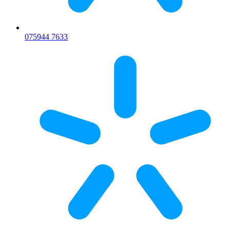
075
944 7633