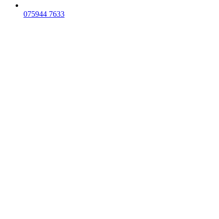
075
944 7633