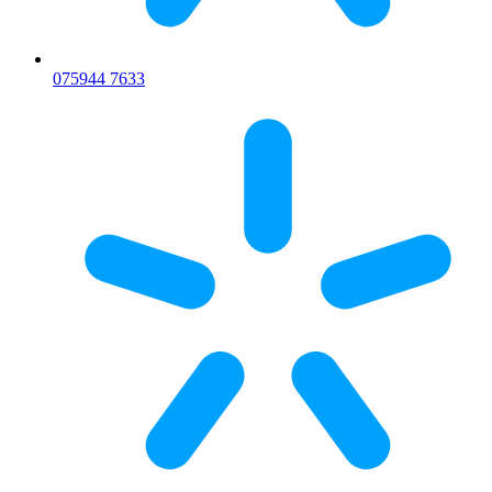
075
944 7633