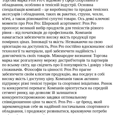
Торгова марка Pros Pro є відомою у сфері спортивного
обладнання, особливо в тенісній індустрії. Основна
спеціалізація компанії – це виробництво та продаж тенісних
аксесуарів і обладнання, таких як ракетки, струни, чохли,
м'ячі, а також різноманітні супутні товари. Ось деякі ключові
моменти про Pros Pro: Широкий асортимент: Pros Pro
пропонує великий вибір продуктів для тенісистів різного
рівня – від початківців до професіоналів. Компанія
намагається забезпечити високу якість продукції при
помірних цінах. Інновації та якість: Незважаючи на свою
орієнтацію на доступність, Pros Pro постійно вдосконалює свої
технології та матеріали, щоб забезпечити надійність і
довговічність своїх товарів. Міжнародне визнання: Торгова
марка має розгалужену мережу дистриб'юторів та партнерів
по всьому світу, що свідчить про її популярність і довіру з боку
споживачів. Філософія та цінності: Pros Pro прагне
забезпечити своїм клієнтам продукцію, яка поєднує в собі
високу якість і доступну ціну. Компанія також активно
підтримує різні тенісні турніри та спортивні ініціативи. Ринок
та конкурентні переваги: Компанія орієнтується на середній
сегмент ринку, що дозволяє їй залишатися
конкурентоспроможною завдяки оптимальному
співвідношенню ціни та якості. Pros Pro – це бренд, який
зарекомендував себе як надійний постачальник спортивного
обладнання, і продовжує розвиватися, враховуючи потреби