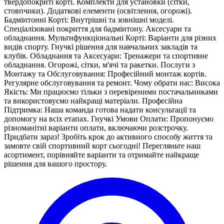
твердопокриті корті. Комплекти для установки (сітки,
стовпчики). Додаткові елементи (освітлення, огорожі).
Бадмінтонні Корті: Внутрішні та зовнішні моделі.
Спеціалізовані покриття для бадмінтону. Аксесуари та
обладнання. Мультифункціональні Корті: Варіанти для різних
видів спорту. Гнучкі рішення для навчальних закладів та
клубів. Обладнання та Аксесуари: Тренажери та спортивне
обладнання. Огорожі, сітки, м'ячі та ракетки. Послуги з
Монтажу та Обслуговування: Професійний монтаж кортів.
Регулярне обслуговування та ремонт. Чому обрати нас: Висока
Якість: Ми працюємо тільки з перевіреними постачальниками
та використовуємо найкращі матеріали. Професійна
Підтримка: Наша команда готова надати консультації та
допомогу на всіх етапах. Гнучкі Умови Оплати: Пропонуємо
різноманітні варіанти оплати, включаючи розстрочку.
Придбати зараз! Зробіть крок до активного способу життя та
замовте свій спортивний корт сьогодні! Перегляньте наш
асортимент, порівняйте варіанти та отримайте найкраще
рішення для вашого простору.