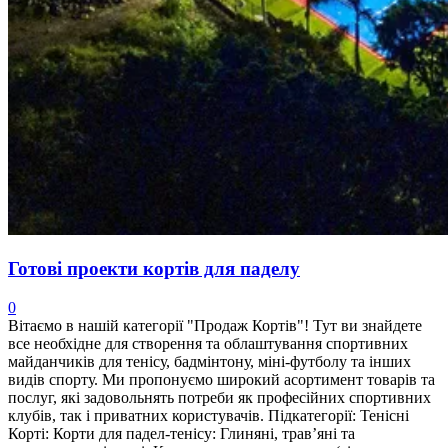
Готові проекти кортів для паделу
0
Вітаємо в нашій категорії "Продаж Кортів"! Тут ви знайдете
все необхідне для створення та облаштування спортивних
майданчиків для тенісу, бадмінтону, міні-футболу та інших
видів спорту. Ми пропонуємо широкий асортимент товарів та
послуг, які задовольнять потреби як професійних спортивних
клубів, так і приватних користувачів. Підкатегорії: Тенісні
Корті: Корти для падел-тенісу: Глиняні, трав’яні та