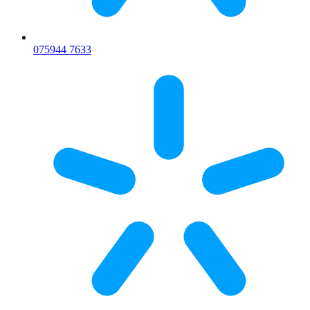
075
944 7633