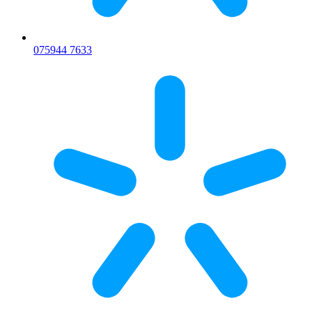
075
944 7633