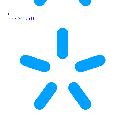
075
944 7633