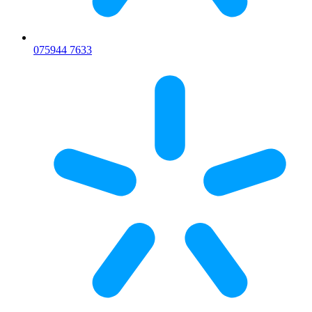
075
944 7633