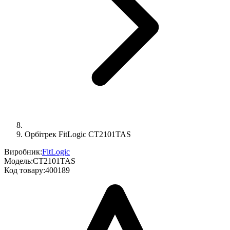
Орбітрек FitLogic CT2101TAS
Виробник:
FitLogic
Модель:
CT2101TAS
Код товару:
400189