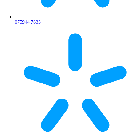
075
944 7633