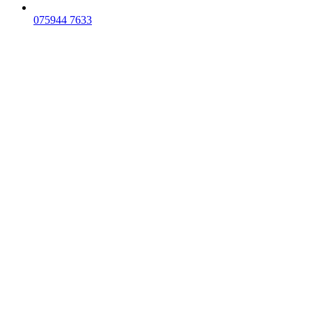
075
944 7633