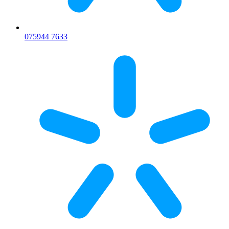
075
944 7633