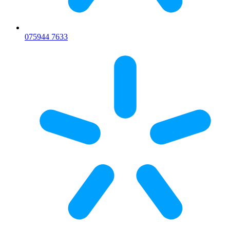
075
944 7633