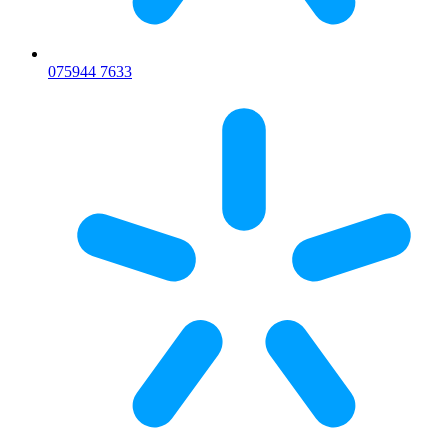
075
944 7633