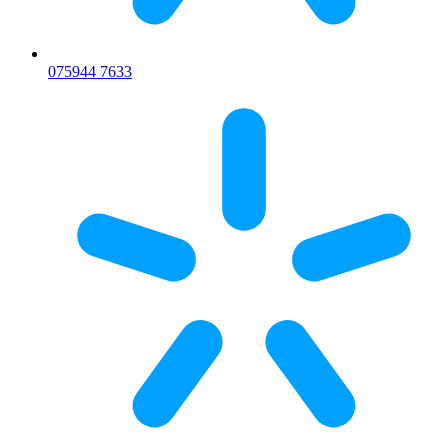
075
944 7633