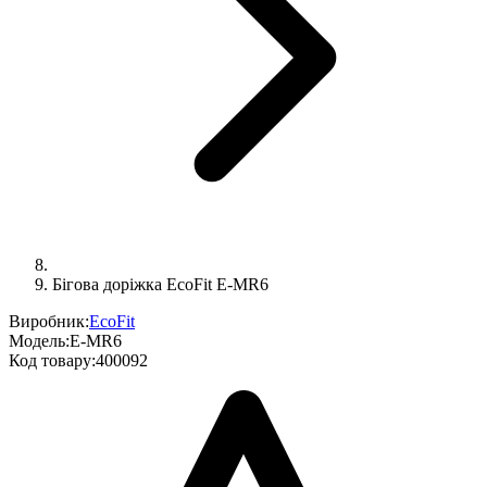
Бігова доріжка EcoFit E-MR6
Виробник:
EcoFit
Модель:
E-MR6
Код товару:
400092