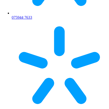
075
944 7633