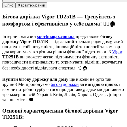
Опис
Характеристики
Бігова доріжка Vigor TD251B
— Тренуйтесь з
комфортом і ефективністю у себе вдома! 🏃‍♂️🏠
Інтернет-магазин
sportmagaz.com.ua
представляє
бігову
доріжку Vigor TD251B
— ідеальний тренажер для дому, який
поєднує в собі потужність, інноваційні технології та комфорт
для користувачів з різним рівнем фізичної підготовки. З
Vigor
TD251B
ви зможете легко підтримувати фізичну активність,
покращувати витривалість та отримувати відмінні результати
без необхідності відвідувати спортзал. 💪🏠
Купити бігову доріжку для дому
ще ніколи не було так
зручно! Ми пропонуємо
бігові доріжки
за вигідною ціною
, і
вам не потрібно турбуватися про доставку, адже ми доставимо
тренажер по всій Україні: Київ, Львів, Харків, Одеса, Дніпро
та інші міста. 🚚
Основні характеристики бігової доріжки Vigor
TD251B
: