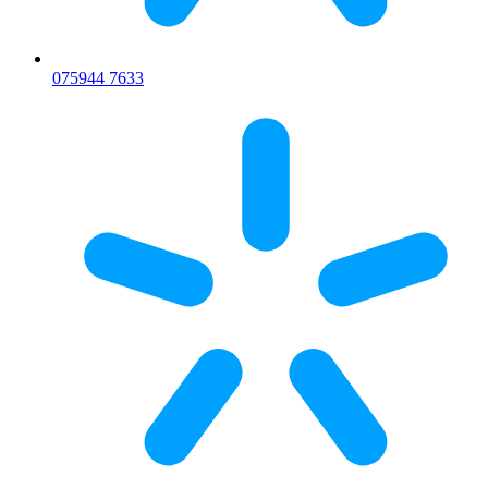
075
944 7633