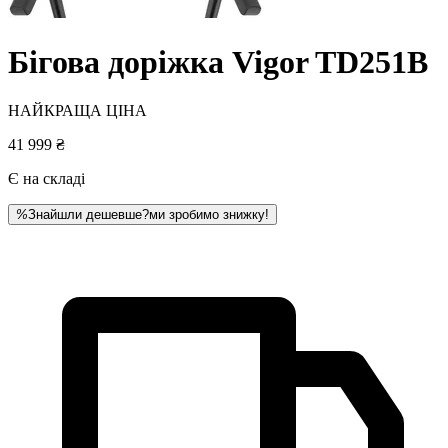
Бігова доріжка Vigоr TD251B
НАЙКРАЩА ЦІНА
41 999 ₴
Є на складі
%
Знайшли дешевше?
ми зробимо знижку!