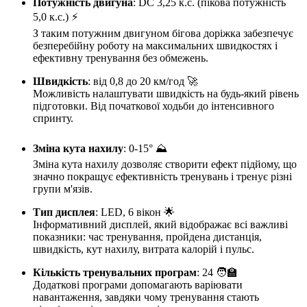
Потужність двигуна
: DC 3,25 к.с. (пікова потужність
5,0 к.с.) ⚡️
З таким потужним двигуном бігова доріжка забезпечує
безперебійну роботу на максимальних швидкостях і
ефективну тренування без обмежень.
Швидкість
: від 0,8 до 20 км/год 🚀
Можливість налаштувати швидкість на будь-який рівень
підготовки. Від початкової ходьби до інтенсивного
спринту.
Зміна кута нахилу
: 0-15° ⛰️
Зміна кута нахилу дозволяє створити ефект підйому, що
значно покращує ефективність тренувань і тренує різні
групи м'язів.
Тип дисплея
: LED, 6 вікон 🌟
Інформативний дисплей, який відображає всі важливі
показники: час тренування, пройдена дистанція,
швидкість, кут нахилу, витрата калорій і пульс.
Кількість тренувальних програм
: 24 🧑‍🏫
Додаткові програми допомагають варіювати
навантаження, завдяки чому тренування стають