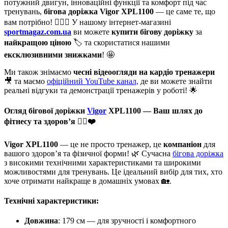
потужний двигун, інноваційні функції та комфорт під час
тренувань,
бігова доріжка Vigor XPL1100
— це саме те, що
вам потрібно! 🏃‍♂️✨ У нашому інтернет-магазині
sportmagaz.com.ua
ви можете
купити бігову доріжку
за
найкращою ціною
🏷️ та скористатися нашими
ексклюзивними знижками
! 🤩
Ми також знімаємо
чесні відеоогляди на кардіо тренажери
🎥 та маємо
офіційний YouTube канал,
де ви можете знайти
реальні відгуки та демонстрації тренажерів у роботі! 🌟
Огляд бігової доріжки
Vigor
XPL1100
— Ваш шлях до
фітнесу та здоров’я 🏃‍♀️❤️
Vigor XPL1100
— це не просто тренажер, це
компаніон
для
вашого здоров’я та фізичної форми! 🌿 Сучасна
бігова доріжка
з високими технічними характеристиками та широкими
можливостями для тренувань. Це ідеальний вибір для тих, хто
хоче отримати найкраще в домашніх умовах 🏡.
Технічні характеристики:
Довжина
: 179 см — для зручності і комфортного