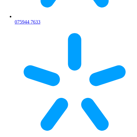
075
944 7633