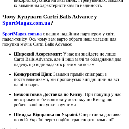
використовуються на змаганнях і тренуваннях, завдяки
їх відмінним характеристикам та надійності.
Чому Купувати Cartri Balls Advance у
SportMagaz.com.ua
?
SportMagaz.com.ua
є вашим надійним партнером у світі
падел-тенісу. Ось чому вам варто обрати наш магазин для
покупки м'ячів Cartri Balls Advance:
Широкий Асортимент
: У нас ви знайдете не лише
Cartri Balls Advance, але й інші м'ячі та обладнання для
паделу, що відповідають різним вимогам.
Конкурентні Ціни
: Завдяки прямій співпраці з
постачальниками, ми пропонуємо вигідні ціни на всі
наші товари.
Безкоштовна Доставка по Києву
: При покупці у нас
ви отримуєте безкоштовну доставку по Києву, що
робить ваші покупки зручними.
Швидка Відправка по Україні
: Оперативна доставка
по всій Україні через надійні транспортні компанії.