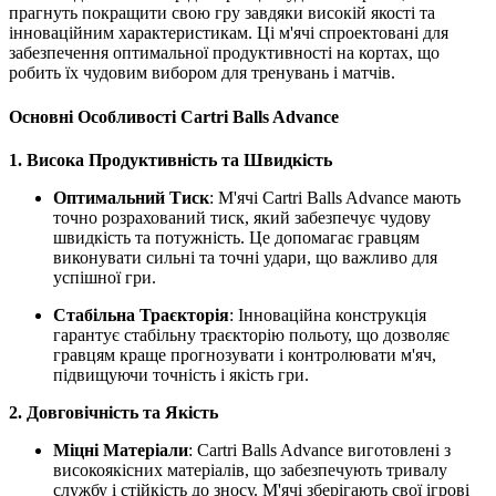
прагнуть покращити свою гру завдяки високій якості та
інноваційним характеристикам. Ці м'ячі спроектовані для
забезпечення оптимальної продуктивності на кортах, що
робить їх чудовим вибором для тренувань і матчів.
Основні Особливості Cartri Balls Advance
1. Висока Продуктивність та Швидкість
Оптимальний Тиск
: М'ячі Cartri Balls Advance мають
точно розрахований тиск, який забезпечує чудову
швидкість та потужність. Це допомагає гравцям
виконувати сильні та точні удари, що важливо для
успішної гри.
Стабільна Траєкторія
: Інноваційна конструкція
гарантує стабільну траєкторію польоту, що дозволяє
гравцям краще прогнозувати і контролювати м'яч,
підвищуючи точність і якість гри.
2. Довговічність та Якість
Міцні Матеріали
: Cartri Balls Advance виготовлені з
високоякісних матеріалів, що забезпечують тривалу
службу і стійкість до зносу. М'ячі зберігають свої ігрові