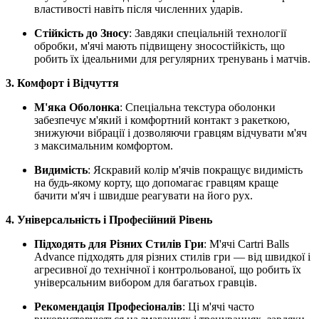
властивості навіть після численних ударів.
Стійкість до Зносу
: Завдяки спеціальній технології
обробки, м'ячі мають підвищену зносостійкість, що
робить їх ідеальними для регулярних тренувань і матчів.
3. Комфорт і Відчуття
М'яка Оболонка
: Спеціальна текстура оболонки
забезпечує м'який і комфортний контакт з ракеткою,
знижуючи вібрації і дозволяючи гравцям відчувати м'яч
з максимальним комфортом.
Видимість
: Яскравий колір м'ячів покращує видимість
на будь-якому корту, що допомагає гравцям краще
бачити м'яч і швидше реагувати на його рух.
4. Універсальність і Професійний Рівень
Підходять для Різних Стилів Гри
: М'ячі Cartri Balls
Advance підходять для різних стилів гри — від швидкої і
агресивної до технічної і контрольованої, що робить їх
універсальним вибором для багатьох гравців.
Рекомендація Професіоналів
: Ці м'ячі часто