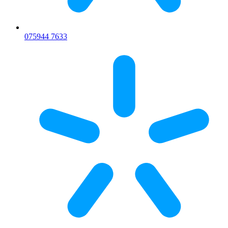
075
944 7633