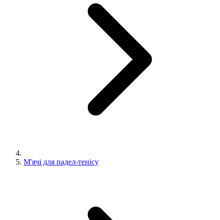
М'ячі для падел-тенісу