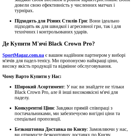
довели свою ефективність у численних матчах і
турнірах.
Підходять для Різних Стилів Гри
: Вони ідеально
підходять як для швидкої і агресивної гри, так і для
технічних і контрольованих ударів.
Де Купити М'ячі Black Crown Pro?
SportMagaz.com.ua
є вашим надійним партнером у виборі
м'ячів для падел-тенісу. Ми пропонуємо найкращі ціни,
високу якість продукції та відмінне обслуговування.
Чому Варто Купити у Нас:
Широкий Асортимент
: У нас ви знайдете не тільки
Black Crown Pro, але й інші високоякісні м'ячі для
паделу.
Конкурентні Ціни
: Завдяки прямій співпраці з
постачальниками, ми забезпечуємо вигідні ціни та
спеціальні пропозиції.
Безкоштовна Доставка по Києву
: Замовляючи у нас,
ви отримуєте безкоштовну доставку по Києву.