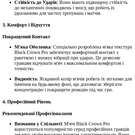
Стійкість до Ударів
: Вони мають підвищену стійкість
до механічних пошкоджень і зносу, що робить їх
ідеальними для частих тренувань і матчів.
3. Комфорт і Відчуття
Покращений Контакт
М'яка Оболонка
: Спеціально розроблена м'яка текстура
Black Crown Pro забезпечує комфортний контакт з
ракеткою і знижує вібрації при ударах. Це дозволяє
гравцям відчувати м'яч з максимальним комфортом і
точністю.
Видимість
: Яскравий колір м'ячів робить їх легкими для
бачення на будь-якому фоні, що допомагає зберігати
концентрацію і покращити реакцію під час гри.
4. Професійний Рівень
Рекомендовані Професіоналами
Визнання у Спільноті
: М'ячі Black Crown Pro
користуються популярністю серед професійних гравців
завдяки своїм високим ігровим характеристикам. Вони