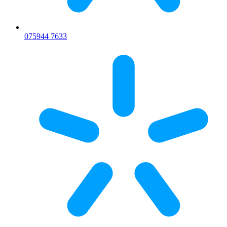
075
944 7633