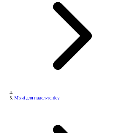
М'ячі для падел-тенісу