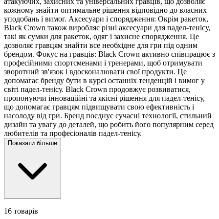
атакуючих, захисних та універсальних гравців, що дозволяє
кожному знайти оптимальне рішення відповідно до власних
уподобань і вимог. Аксесуари і спорядження: Окрім ракеток,
Black Crown також виробляє різні аксесуари для падел-тенісу,
такі як сумки для ракеток, одяг і захисне спорядження. Це
дозволяє гравцям знайти все необхідне для гри під одним
брендом. Фокус на гравців: Black Crown активно співпрацює з
професійними спортсменами і тренерами, щоб отримувати
зворотний зв'язок і вдосконалювати свої продукти. Це
допомагає бренду бути в курсі останніх тенденцій і вимог у
світі падел-тенісу. Black Crown продовжує розвиватися,
пропонуючи інноваційні та якісні рішення для падел-тенісу,
що допомагає гравцям підвищувати свою ефективність і
насолоду від гри. Бренд поєднує сучасні технології, стильний
дизайн та увагу до деталей, що робить його популярним серед
любителів та професіоналів падел-тенісу.
Показати більше
16 товарів