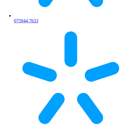
075
944 7633