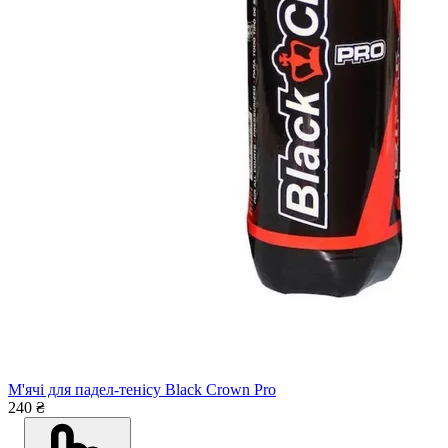
М'ячі для падел-тенісу Black Crown Pro
240 ₴