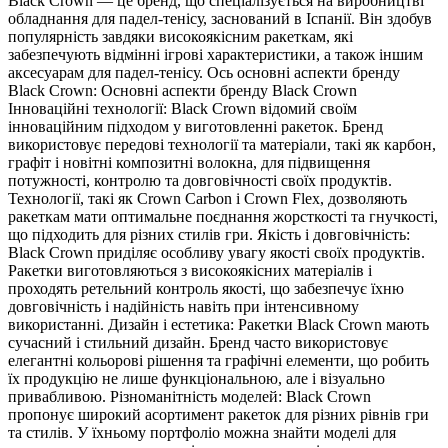
Black Crown — це бренд, що спеціалізується на виробництві
обладнання для падел-тенісу, заснований в Іспанії. Він здобув
популярність завдяки високоякісним ракеткам, які
забезпечують відмінні ігрові характеристики, а також іншим
аксесуарам для падел-тенісу. Ось основні аспекти бренду
Black Crown: Основні аспекти бренду Black Crown
Інноваційні технології: Black Crown відомий своїм
інноваційним підходом у виготовленні ракеток. Бренд
використовує передові технології та матеріали, такі як карбон,
графіт і новітні композитні волокна, для підвищення
потужності, контролю та довговічності своїх продуктів.
Технології, такі як Crown Carbon і Crown Flex, дозволяють
ракеткам мати оптимальне поєднання жорсткості та гнучкості,
що підходить для різних стилів гри. Якість і довговічність:
Black Crown приділяє особливу увагу якості своїх продуктів.
Ракетки виготовляються з високоякісних матеріалів і
проходять ретельний контроль якості, що забезпечує їхню
довговічність і надійність навіть при інтенсивному
використанні. Дизайн і естетика: Ракетки Black Crown мають
сучасний і стильний дизайн. Бренд часто використовує
елегантні кольорові рішення та графічні елементи, що робить
їх продукцію не лише функціональною, але і візуально
привабливою. Різноманітність моделей: Black Crown
пропонує широкий асортимент ракеток для різних рівнів гри
та стилів. У їхньому портфоліо можна знайти моделі для