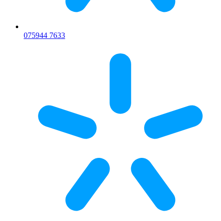
075
944 7633