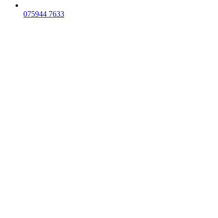
075
944 7633