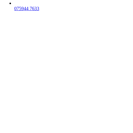
075
944 7633